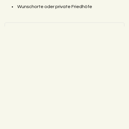
Wunschorte oder private Friedhöfe
Abholung vom Sterbeort
✅
Einäscherung oder Erdbeisetzung
✅
Sterbeurkunde
✅
Trauerfeier / Redner