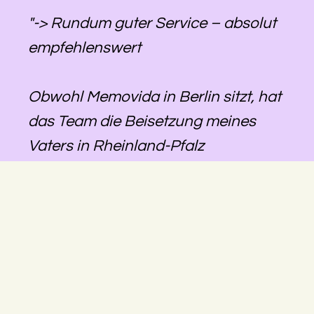
"-> Rundum guter Service – absolut
empfehlenswert
Obwohl Memovida in Berlin sitzt, hat
das Team die Beisetzung meines
Vaters in Rheinland-Pfalz
reibungslos organisiert. Alles war
gut abgestimmt, die Kommunikation
lief zuverlässig, und wir konnten uns
darauf verlassen, dass alles geregelt
wird – auch über die Distanz hinweg.
Besonders hilfreich war, dass eine