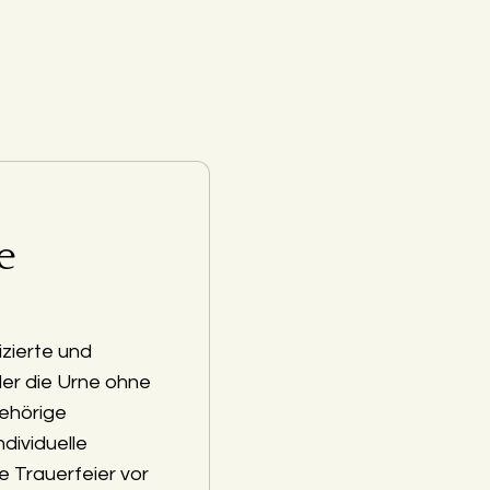
e
zierte und
der die Urne ohne
ehörige
ndividuelle
e Trauerfeier vor