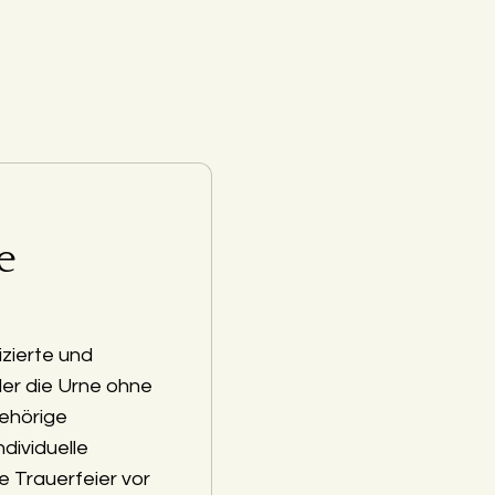
e
zierte und
der die Urne ohne
ehörige
ndividuelle
e Trauerfeier vor