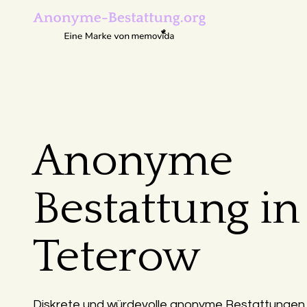
Anonyme
Bestattung in
Teterow
Diskrete und würdevolle anonyme Bestattungen i