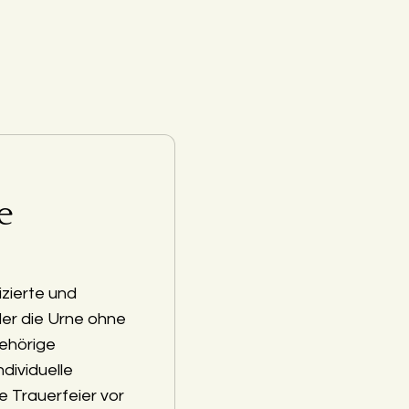
e
zierte und
der die Urne ohne
ehörige
ndividuelle
e Trauerfeier vor