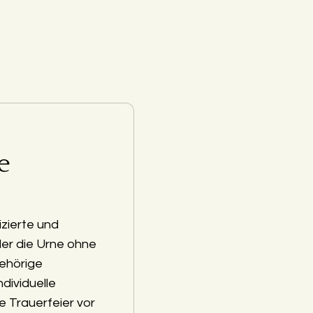
e
zierte und
der die Urne ohne
ehörige
ndividuelle
e Trauerfeier vor