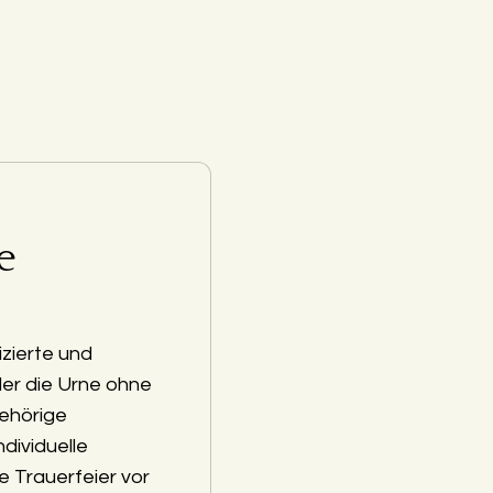
e
zierte und
der die Urne ohne
ehörige
ndividuelle
e Trauerfeier vor