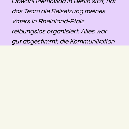
Obwohl Memovida in Berlin sitzt, hat
das Team die Beisetzung meines
Vaters in Rheinland-Pfalz
reibungslos organisiert. Alles war
gut abgestimmt, die Kommunikation
lief zuverlässig, und wir konnten uns
darauf verlassen, dass alles geregelt
wird – auch über die Distanz hinweg.
Besonders hilfreich war, dass eine
größere Änderung trotz kurzfristiger
Umplanung noch möglich gemacht
wurde. Insgesamt ein sehr stimmiges
Gesamtpaket und ein Team, das