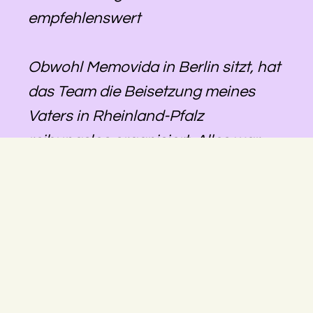
empfehlenswert
Obwohl Memovida in Berlin sitzt, hat
das Team die Beisetzung meines
Vaters in Rheinland-Pfalz
reibungslos organisiert. Alles war
gut abgestimmt, die Kommunikation
lief zuverlässig, und wir konnten uns
darauf verlassen, dass alles geregelt
wird – auch über die Distanz hinweg.
Besonders hilfreich war, dass eine
größere Änderung trotz kurzfristiger
Umplanung noch möglich gemacht