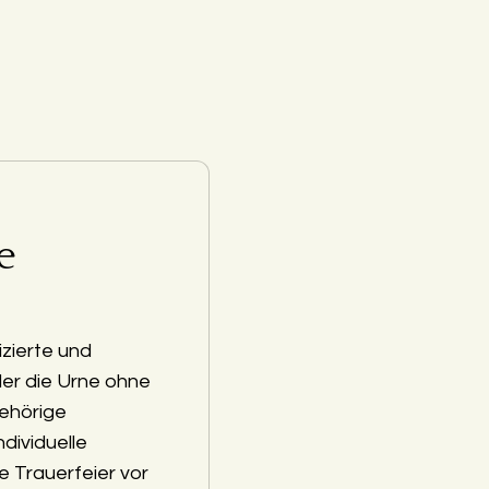
e
zierte und
der die Urne ohne
ehörige
ndividuelle
e Trauerfeier vor