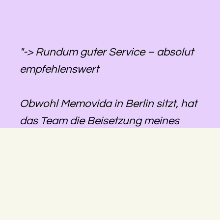
"-> Rundum guter Service – absolut
empfehlenswert
Obwohl Memovida in Berlin sitzt, hat
das Team die Beisetzung meines
Vaters in Rheinland-Pfalz
reibungslos organisiert. Alles war
gut abgestimmt, die Kommunikation
lief zuverlässig, und wir konnten uns
darauf verlassen, dass alles geregelt