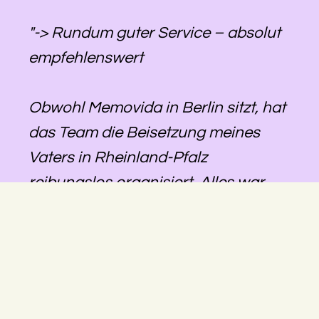
"-> Rundum guter Service – absolut
empfehlenswert
Obwohl Memovida in Berlin sitzt, hat
das Team die Beisetzung meines
Vaters in Rheinland-Pfalz
reibungslos organisiert. Alles war
gut abgestimmt, die Kommunikation
lief zuverlässig, und wir konnten uns
darauf verlassen, dass alles geregelt
wird – auch über die Distanz hinweg.
Besonders hilfreich war, dass eine