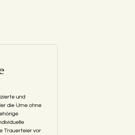
e
zierte und
der die Urne ohne
ehörige
ndividuelle
e Trauerfeier vor