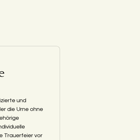
e
zierte und
der die Urne ohne
ehörige
ndividuelle
e Trauerfeier vor