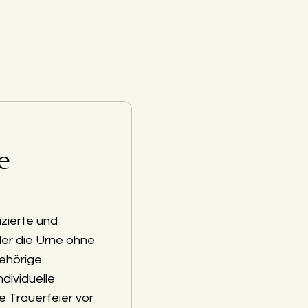
e
zierte und
der die Urne ohne
ehörige
ndividuelle
e Trauerfeier vor