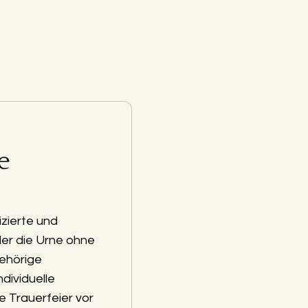
e
zierte und
der die Urne ohne
ehörige
ndividuelle
e Trauerfeier vor