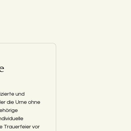
e
zierte und
der die Urne ohne
ehörige
ndividuelle
e Trauerfeier vor