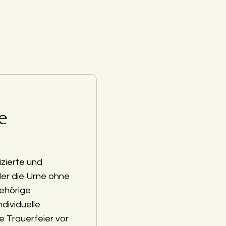
e
zierte und
der die Urne ohne
ehörige
ndividuelle
e Trauerfeier vor