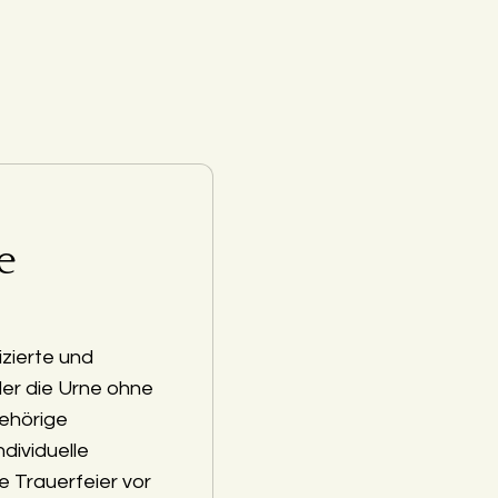
e
zierte und
der die Urne ohne
ehörige
ndividuelle
e Trauerfeier vor