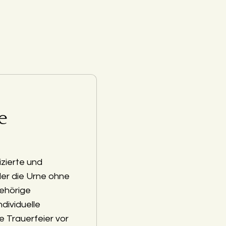
e
zierte und
der die Urne ohne
ehörige
ndividuelle
e Trauerfeier vor