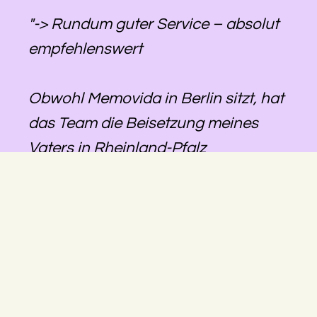
"-> Rundum guter Service – absolut
empfehlenswert
Obwohl Memovida in Berlin sitzt, hat
das Team die Beisetzung meines
Vaters in Rheinland-Pfalz
reibungslos organisiert. Alles war
gut abgestimmt, die Kommunikation
lief zuverlässig, und wir konnten uns
darauf verlassen, dass alles geregelt
wird – auch über die Distanz hinweg.
Besonders hilfreich war, dass eine