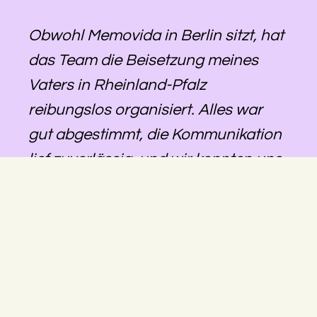
Obwohl Memovida in Berlin sitzt, hat
das Team die Beisetzung meines
Vaters in Rheinland-Pfalz
reibungslos organisiert. Alles war
gut abgestimmt, die Kommunikation
lief zuverlässig, und wir konnten uns
darauf verlassen, dass alles geregelt
wird – auch über die Distanz hinweg.
Besonders hilfreich war, dass eine
größere Änderung trotz kurzfristiger
Umplanung noch möglich gemacht
wurde. Insgesamt ein sehr stimmiges