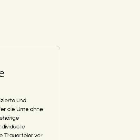
e
zierte und
der die Urne ohne
ehörige
ndividuelle
e Trauerfeier vor