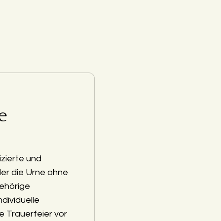
e
zierte und
der die Urne ohne
ehörige
ndividuelle
e Trauerfeier vor