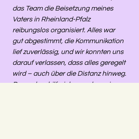
das Team die Beisetzung meines
Vaters in Rheinland-Pfalz
reibungslos organisiert. Alles war
gut abgestimmt, die Kommunikation
lief zuverlässig, und wir konnten uns
darauf verlassen, dass alles geregelt
wird – auch über die Distanz hinweg.
Besonders hilfreich war, dass eine
größere Änderung trotz kurzfristiger
Umplanung noch möglich gemacht
wurde. Insgesamt ein sehr stimmiges
Gesamtpaket und ein Team, das
wirklich mitdenkt.