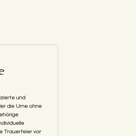
e
zierte und
der die Urne ohne
ehörige
ndividuelle
e Trauerfeier vor