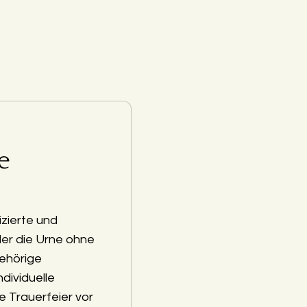
e
zierte und
der die Urne ohne
ehörige
ndividuelle
e Trauerfeier vor