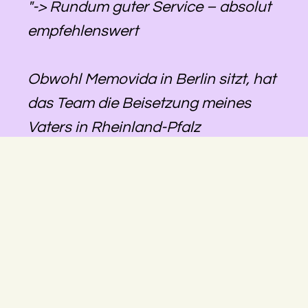
"-> Rundum guter Service – absolut
empfehlenswert
Obwohl Memovida in Berlin sitzt, hat
das Team die Beisetzung meines
Vaters in Rheinland-Pfalz
reibungslos organisiert. Alles war
gut abgestimmt, die Kommunikation
lief zuverlässig, und wir konnten uns
darauf verlassen, dass alles geregelt
wird – auch über die Distanz hinweg.
Besonders hilfreich war, dass eine
größere Änderung trotz kurzfristiger