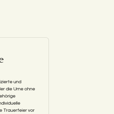
e
zierte und
der die Urne ohne
ehörige
ndividuelle
e Trauerfeier vor